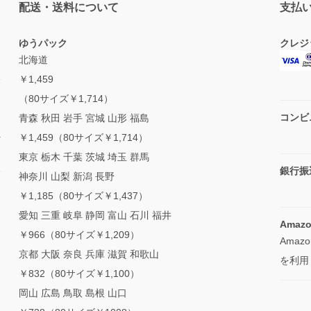
配送・送料について
支払
ゆうパック
クレジ
北海道
￥1,459
（80サイズ￥1,714）
と
コンビ
青森 秋田 岩手 宮城 山形 福島
負
￥1,459（80サイズ￥1,714）
東京 栃木 千葉 茨城 埼玉 群馬
銀行振
神奈川 山梨 新潟 長野
￥1,185（80サイズ￥1,437）
愛知 三重 岐阜 静岡 富山 石川 福井
Amazo
￥966（80サイズ￥1,209）
Ama
京都 大阪 奈良 兵庫 滋賀 和歌山
を利用
￥832（80サイズ￥1,100）
岡山 広島 鳥取 島根 山口