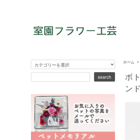
ホーム
>
ボト
ン