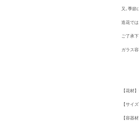
又､季節
造花では
ご了承下
ガラス容
【花材】
【サイズ
【容器材