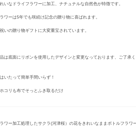
れいなドライフラワーに加工、ナチュナルな自然色が特徴です。
ラワーは5年でも咲続け記念の贈り物に喜ばれます。
祝いの贈り物ギフトに大変重宝されています。
品は底面にリボンを使用したデザインと変更なっております、ご了承く
はいたって簡単手間いらず！
ホコリも布でそっとふき取るだけ
ラワー加工処理したサクラ(河津桜）の花をきれいなままボトルフラワ