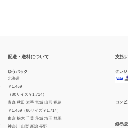
配送・送料について
支払
ゆうパック
クレジ
北海道
￥1,459
（80サイズ￥1,714）
と
コンビ
青森 秋田 岩手 宮城 山形 福島
負
￥1,459（80サイズ￥1,714）
東京 栃木 千葉 茨城 埼玉 群馬
銀行振
神奈川 山梨 新潟 長野