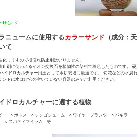
ーサンド
ラニュームに使用する
カラーサンド
（成分：
いて
性化しますので根腐れ防止剤はいりません。
防止剤に使われるイオン交換石を植物性の染料で着色したものです。 
ハイドロカルチャー
用土として水耕栽培に最適です。 切花などの水腐
サンドは水はけ穴の空いていない容器のみでご利用ください。
イドロカルチャーに適する植物
ビー ○ ポトス ○ シンゴジューム ○ ワイヤープランツ ○ パキラ
類 ○ スパティフイラム 等