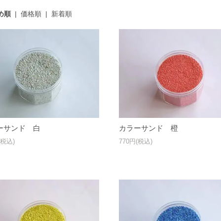
め順
|
価格順
|
新着順
ーサンド 白
カラーサンド 橙
(税込)
770円(税込)