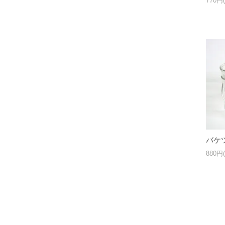
770円
バケ
880円