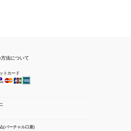
い方法について
ットカード
ニ
込(バーチャル口座)