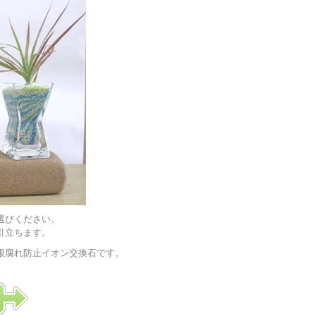
選びください。
引立ちます。
根腐れ防止イオン交換石です。